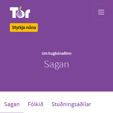
Tor Logo
Styrkja núna
Um hugbúnaðinn
Sagan
(current)
Sagan
Fólkið
Stuðningsaðilar