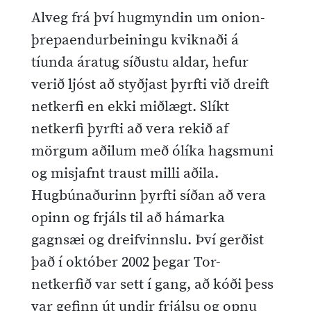
Alveg frá því hugmyndin um onion-
þrepaendurbeiningu kviknaði á
tíunda áratug síðustu aldar, hefur
verið ljóst að styðjast þyrfti við dreift
netkerfi en ekki miðlægt. Slíkt
netkerfi þyrfti að vera rekið af
mörgum aðilum með ólíka hagsmuni
og misjafnt traust milli aðila.
Hugbúnaðurinn þyrfti síðan að vera
opinn og frjáls til að hámarka
gagnsæi og dreifvinnslu. Því gerðist
það í október 2002 þegar Tor-
netkerfið var sett í gang, að kóði þess
var gefinn út undir frjálsu og opnu