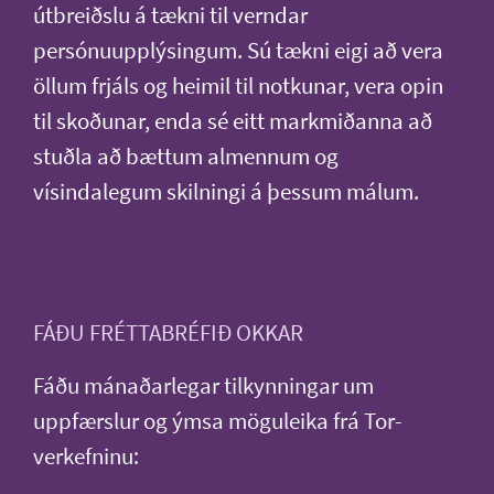
útbreiðslu á tækni til verndar
persónuupplýsingum. Sú tækni eigi að vera
öllum frjáls og heimil til notkunar, vera opin
til skoðunar, enda sé eitt markmiðanna að
stuðla að bættum almennum og
vísindalegum skilningi á þessum málum.
FÁÐU FRÉTTABRÉFIÐ OKKAR
Fáðu mánaðarlegar tilkynningar um
uppfærslur og ýmsa möguleika frá Tor-
verkefninu: