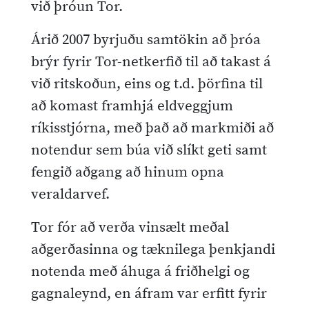
við þróun Tor.
Árið 2007 byrjuðu samtökin að þróa
brýr fyrir Tor-netkerfið til að takast á
við ritskoðun, eins og t.d. þörfina til
að komast framhjá eldveggjum
ríkisstjórna, með það að markmiði að
notendur sem búa við slíkt geti samt
fengið aðgang að hinum opna
veraldarvef.
Tor fór að verða vinsælt meðal
aðgerðasinna og tæknilega þenkjandi
notenda með áhuga á friðhelgi og
gagnaleynd, en áfram var erfitt fyrir