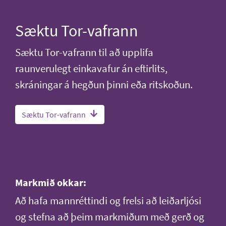
Sæktu Tor-vafrann
Sæktu Tor-vafrann til að upplifa
raunverulegt einkavafur án eftirlits,
skráningar á hegðun þinni eða ritskoðun.
Sæktu Tor-vafrann
Markmið okkar:
Að hafa mannréttindi og frelsi að leiðarljósi
og stefna að þeim markmiðum með gerð og