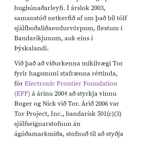
hugbúnaðarleyfi. Í árslok 2003,
samanstóð netkerfið af um það bil tólf
sjálfboðaliðaendurvörpum, flestum í
Bandaríkjunum, auk eins í
Þýskalandi.
Við það að viðurkenna mikilvægi Tor
fyrir hagsmuni stafrænna réttinda,
fór
Electronic Frontier Foundation
(EFF)
á árinu 2004 að styrkja vinnu
Roger og Nick við Tor. Árið 2006 var
Tor Project, Inc., bandarísk 501(c)(3)
sjálfseignarstofnun án
ágóðamarkmiða, stofnuð til að styðja