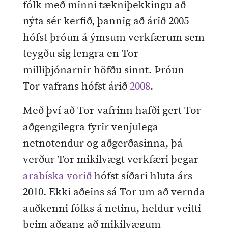
fólk með minni tækniþekkingu að
nýta sér kerfið, þannig að árið 2005
hófst þróun á ýmsum verkfærum sem
teygðu sig lengra en Tor-
milliþjónarnir höfðu sinnt. Þróun
Tor-vafrans hófst árið
2008
.
Með því að Tor-vafrinn hafði gert Tor
aðgengilegra fyrir venjulega
netnotendur og aðgerðasinna, þá
verður Tor mikilvægt verkfæri þegar
arabíska vorið
hófst síðari hluta árs
2010. Ekki aðeins sá Tor um að vernda
auðkenni fólks á netinu, heldur veitti
þeim aðgang að mikilvægum