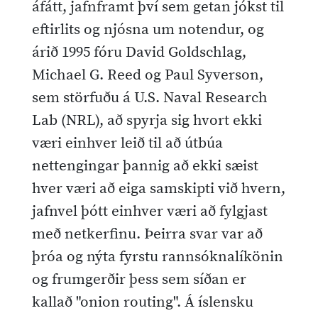
áfátt, jafnframt því sem getan jókst til
eftirlits og njósna um notendur, og
árið 1995 fóru David Goldschlag,
Michael G. Reed og Paul Syverson,
sem störfuðu á U.S. Naval Research
Lab (NRL), að spyrja sig hvort ekki
væri einhver leið til að útbúa
nettengingar þannig að ekki sæist
hver væri að eiga samskipti við hvern,
jafnvel þótt einhver væri að fylgjast
með netkerfinu. Þeirra svar var að
þróa og nýta fyrstu rannsóknalíkönin
og frumgerðir þess sem síðan er
kallað "onion routing". Á íslensku