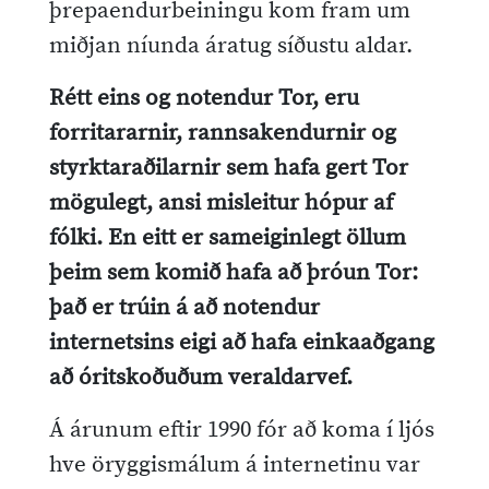
þrepaendurbeiningu kom fram um
miðjan níunda áratug síðustu aldar.
Rétt eins og notendur Tor, eru
forritararnir, rannsakendurnir og
styrktaraðilarnir sem hafa gert Tor
mögulegt, ansi misleitur hópur af
fólki. En eitt er sameiginlegt öllum
þeim sem komið hafa að þróun Tor:
það er trúin á að notendur
internetsins eigi að hafa einkaaðgang
að óritskoðuðum veraldarvef.
Á árunum eftir 1990 fór að koma í ljós
hve öryggismálum á internetinu var