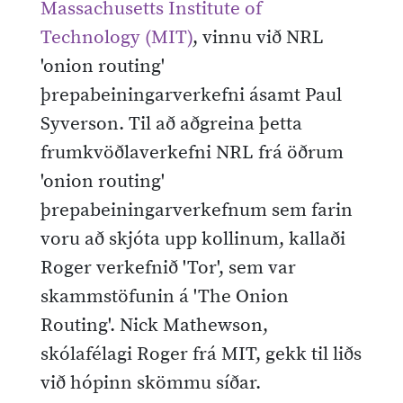
Massachusetts Institute of
Technology (MIT)
, vinnu við NRL
'onion routing'
þrepabeiningarverkefni ásamt Paul
Syverson. Til að aðgreina þetta
frumkvöðlaverkefni NRL frá öðrum
'onion routing'
þrepabeiningarverkefnum sem farin
voru að skjóta upp kollinum, kallaði
Roger verkefnið 'Tor', sem var
skammstöfunin á 'The Onion
Routing'. Nick Mathewson,
skólafélagi Roger frá MIT, gekk til liðs
við hópinn skömmu síðar.