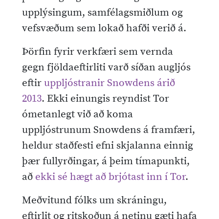
upplýsingum, samfélagsmiðlum og
vefsvæðum sem lokað hafði verið á.
Þörfin fyrir verkfæri sem vernda
gegn fjöldaeftirliti varð síðan augljós
eftir
uppljóstranir Snowdens árið
2013
. Ekki einungis reyndist Tor
ómetanlegt við að koma
uppljóstrunum Snowdens á framfæri,
heldur staðfesti efni skjalanna einnig
þær fullyrðingar, á þeim tímapunkti,
að
ekki sé hægt að brjótast inn í Tor
.
Meðvitund fólks um skráningu,
eftirlit og ritskoðun á netinu gæti hafa