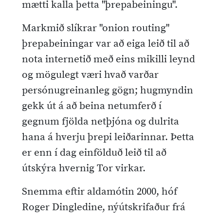
mætti kalla þetta "þrepabeiningu".
Markmið slíkrar "onion routing"
þrepabeiningar var að eiga leið til að
nota internetið með eins mikilli leynd
og mögulegt væri hvað varðar
persónugreinanleg gögn; hugmyndin
gekk út á að beina netumferð í
gegnum fjölda netþjóna og dulrita
hana á hverju þrepi leiðarinnar. Þetta
er enn í dag einfölduð leið til að
útskýra hvernig Tor virkar.
Snemma eftir aldamótin 2000, hóf
Roger Dingledine, nýútskrifaður frá