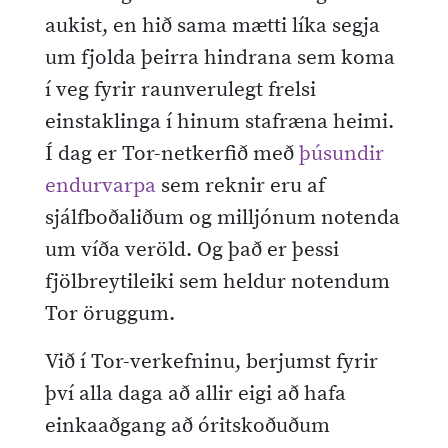
aukist, en hið sama mætti líka segja
um fjolda þeirra hindrana sem koma
í veg fyrir raunverulegt frelsi
einstaklinga í hinum stafræna heimi.
Í dag er Tor-netkerfið með
þúsundir
endurvarpa
sem reknir eru af
sjálfboðaliðum og milljónum notenda
um víða veröld. Og það er þessi
fjölbreytileiki sem heldur notendum
Tor öruggum.
Við í Tor-verkefninu, berjumst fyrir
því alla daga að allir eigi að hafa
einkaaðgang að óritskoðuðum