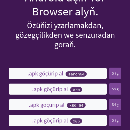
Browser alyň.
Özüňizi yzarlamakdan,
gözegçilikden we senzuradan
goraň.
.apk göçürip al
Sig
aarch64
.apk göçürip al
Sig
arm
.apk göçürip al
Sig
x86_64
.apk göçürip al
Sig
x86