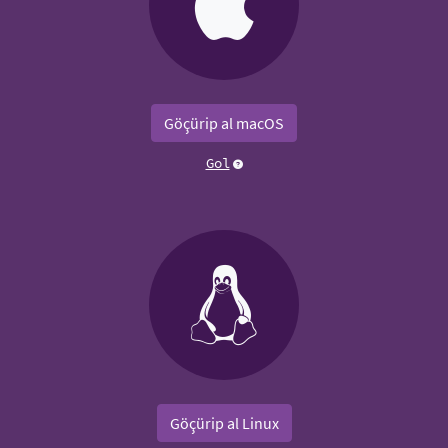
Göçürip al macOS
Gol
Göçürip al Linux