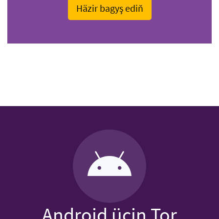
Häzir bagyş ediň
Android üçin Tor