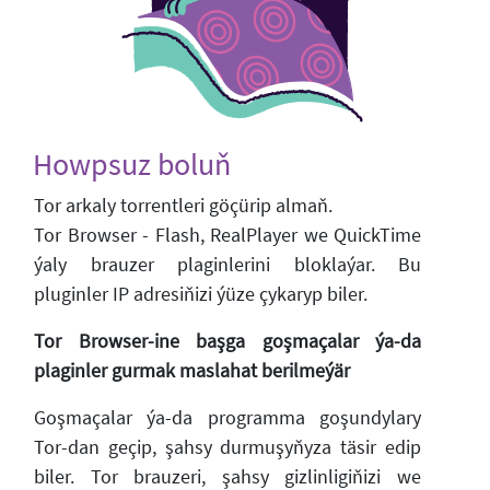
Howpsuz boluň
Tor arkaly torrentleri göçürip almaň.
Tor Browser - Flash, RealPlayer we QuickTime
ýaly brauzer plaginlerini bloklaýar. Bu
pluginler IP adresiňizi ýüze çykaryp biler.
Tor Browser-ine başga goşmaçalar ýa-da
plaginler gurmak maslahat berilmeýär
Goşmaçalar ýa-da programma goşundylary
Tor-dan geçip, şahsy durmuşyňyza täsir edip
biler. Tor brauzeri, şahsy gizlinligiňizi we