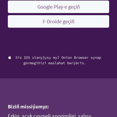
Google Play-e geçiň
F-Droide geçiň
Siz IOS ulanyjysy my? Onion Browser synap
görmegiňizi maslahat berýäris.
Biziň missiýamyz:
Erkin, açyk çeşmeli anonimligi, şahsy