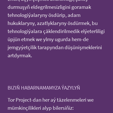
durmuşyň eldegrilmesizligini goramak
tehnologiýalaryny ösdürip, adam
hukuklaryny, azatlyklaryny ösdürmek, bu
tehnologiýalara çäklendirilmedik elýeterliligi
üpjün etmek we ylmy ugurda hem-de
jemgyýetçilik tarapyndan düşünişmeklerini
artdyrmak.
BIZIŇ HABARNAMAMYZA ÝAZYLYŇ
Tor Project-dan her aý täzelenmeleri we
mümkinçilikleri alyp bilersiňiz: