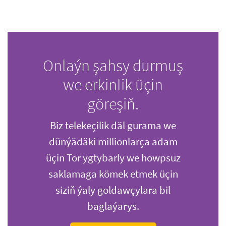
Onlaýn şahsy durmuş
we erkinlik üçin
göreşiň.
Biz telekeçilik däl gurama we
dünýädäki millionlarça adam
üçin Tor ygtybarly we howpsuz
saklamaga kömek etmek üçin
siziň ýaly goldawçylara bil
baglaýarys.