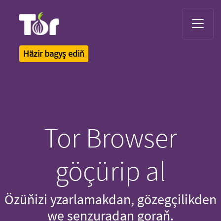
Tor Logo
Häzir bagyş ediň
Tor Browser
göçürip al
Özüňizi yzarlamakdan, gözegçilikden
we senzuradan goraň.