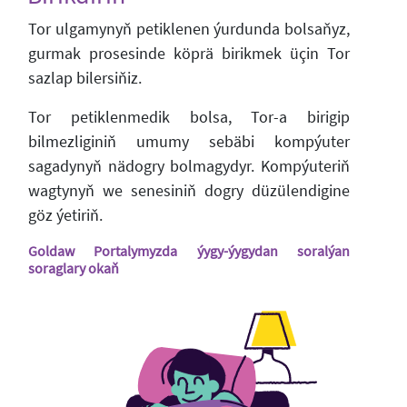
Tor ulgamynyň petiklenen ýurdunda bolsaňyz,
gurmak prosesinde köprä birikmek üçin Tor
sazlap bilersiňiz.
Tor petiklenmedik bolsa, Tor-a birigip
bilmezliginiň umumy sebäbi kompýuter
sagadynyň nädogry bolmagydyr. Kompýuteriň
wagtynyň we senesiniň dogry düzülendigine
göz ýetiriň.
Goldaw Portalymyzda ýygy-ýygydan soralýan
soraglary okaň