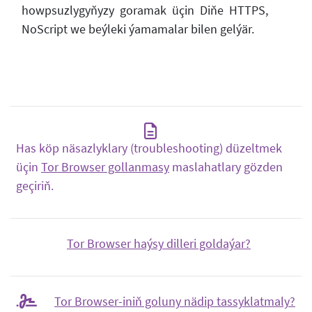
howpsuzlygyňyzy goramak üçin Diňe HTTPS,
NoScript we beýleki ýamamalar bilen gelýär.
Has köp näsazlyklary (troubleshooting) düzeltmek
üçin
Tor Browser gollanmasy
maslahatlary gözden
geçiriň.
Tor Browser haýsy dilleri goldaýar?
Tor Browser-iniň goluny nädip tassyklatmaly?