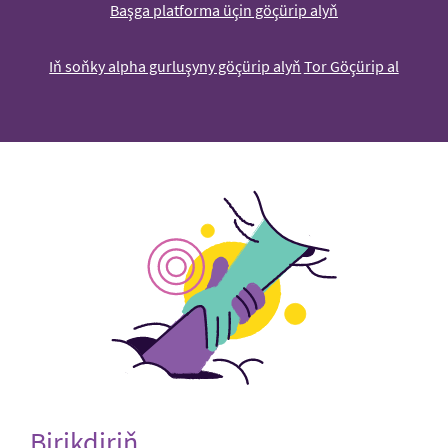
Başga platforma üçin göçürip alyň
Iň soňky alpha gurluşyny göçürip alyň
Tor Göçürip al
Birikdiriň