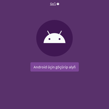
Gol
Android üçin göçürip alyň