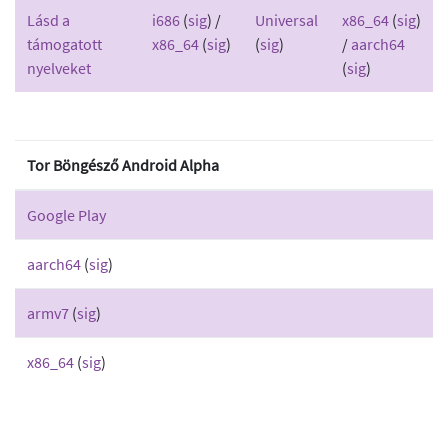
Lásd a
i686
(
sig
) /
Universal
x86_64
(
sig
)
támogatott
x86_64
(
sig
)
(
sig
)
/
aarch64
nyelveket
(
sig
)
Tor Böngésző Android Alpha
Google Play
aarch64
(
sig
)
armv7
(
sig
)
x86_64
(
sig
)