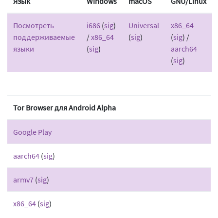
Язык
Windows
macOS
GNU/Linux
Посмотреть
i686
(
sig
)
Universal
x86_64
поддерживаемые
/
x86_64
(
sig
)
(
sig
) /
языки
(
sig
)
aarch64
(
sig
)
Tor Browser для Android Alpha
Google Play
aarch64
(
sig
)
armv7
(
sig
)
x86_64
(
sig
)