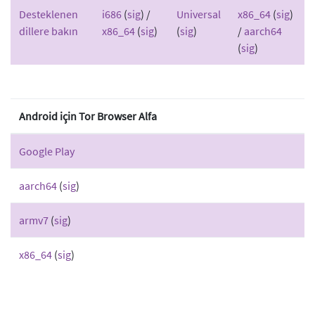
Desteklenen
i686
(
sig
) /
Universal
x86_64
(
sig
)
dillere bakın
x86_64
(
sig
)
(
sig
)
/
aarch64
(
sig
)
Android için Tor Browser Alfa
Google Play
aarch64
(
sig
)
armv7
(
sig
)
x86_64
(
sig
)