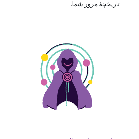
تاریخچهٔ مرور شما.