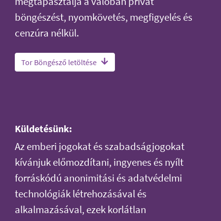
megtapasztalja a valóban privát
böngészést, nyomkövetés, megfigyelés és
cenzúra nélkül.
Tor Böngésző letöltése
Küldetésünk:
Az emberi jogokat és szabadságjogokat
kívánjuk előmozdítani, ingyenes és nyílt
forráskódú anonimitási és adatvédelmi
technológiák létrehozásával és
alkalmazásával, ezek korlátlan