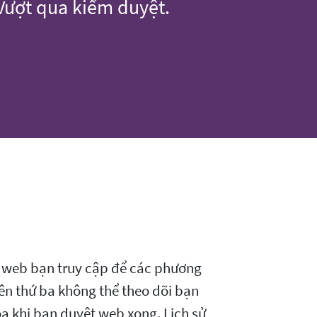
 Vượt qua kiểm duyệt.
g web bạn truy cập để các phương
ên thứ ba không thể theo dõi bạn
óa khi bạn duyệt web xong. Lịch sử