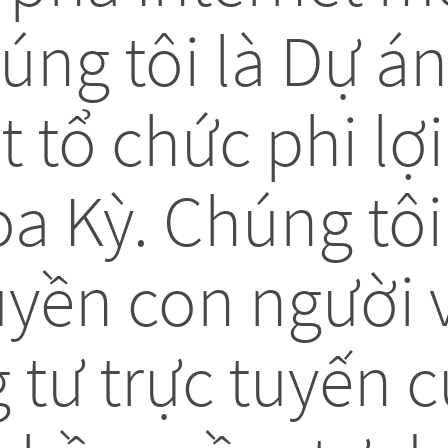
húng tôi là Dự án
t tổ chức phi lợ
oa Kỳ. Chúng tôi
uyền con người 
 tư trực tuyến 