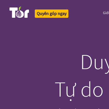
Giớ
Quyên góp ngay
Tor Logo
Duy
Tự do 