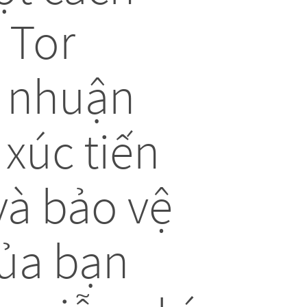
 Tor
i nhuận
 xúc tiến
và bảo vệ
của bạn