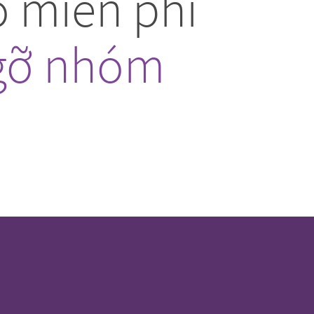
 miễn phí
gỡ nhóm