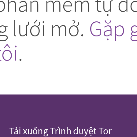
phần mềm tự do
g lưới mở.
Gặp 
ôi
.
Tải xuống Trình duyệt Tor