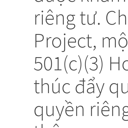
riêng tư. C
Project, mộ
501(c)(3) H
thúc đẩy q
quyền riêng