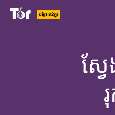
បរិច្ចាគឥឡូវ
Tor Logo
ស្
រ