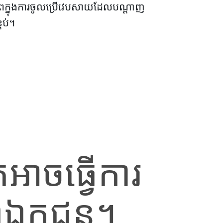
ីភាពក្នុងការចូលប្រើវេបសាយដែលបណ្តាញ
ទប់។
ែអាចធ្វើការ
ាពឯកជន។