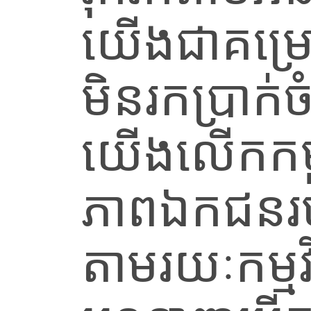
យើងជាគម្រោ
មិនរកប្រាក
យើងលើកកម្ពស
ភាពឯកជនរប
តាមរយៈកម្មវិ