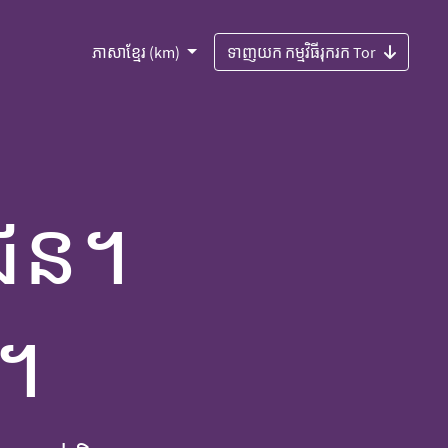
ភាសាខ្មែរ (km)
ទាញយក កម្មវិធីរុករក Tor
ជន។
ី។