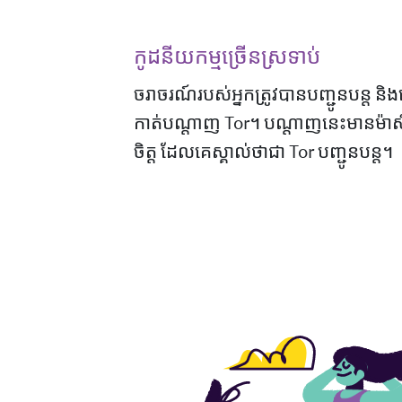
កូដនីយកម្មច្រើនស្រទាប់
ចរាចរណ៍របស់អ្នកត្រូវបានបញ្ជូនបន្ត ន
កាត់បណ្តាញ Tor។ បណ្តាញនេះមានម៉ាស៊ី
ចិត្ត ដែលគេស្គាល់ថាជា Tor បញ្ជូន​បន្ត។