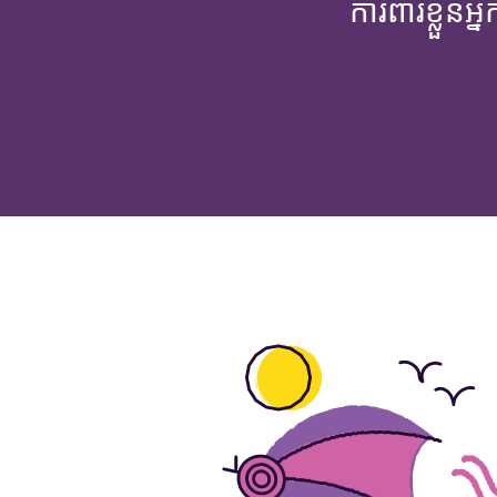
ការពារខ្លួនអ