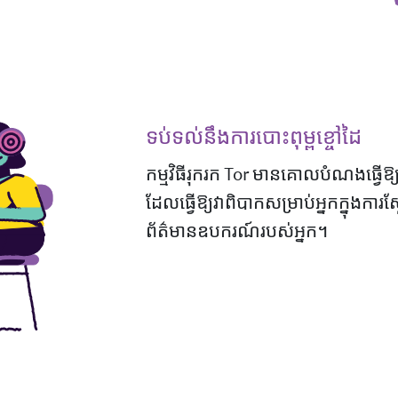
ទប់ទល់នឹងការបោះពុម្ពខ្ចៅដៃ
កម្មវិធីរុករក Tor មានគោលបំណងធ្វើឱ្
ដែលធ្វើឱ្យវាពិបាកសម្រាប់អ្នកក្នុងការស
ព័ត៌មានឧបករណ៍របស់អ្នក។