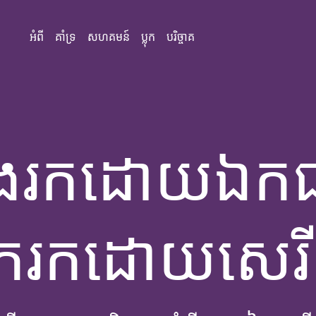
អំពី
គាំទ្រ
សហគមន៍
ប្លុក
បរិច្ចាគ
វែងរកដោយឯក
ុករកដោយសេរ