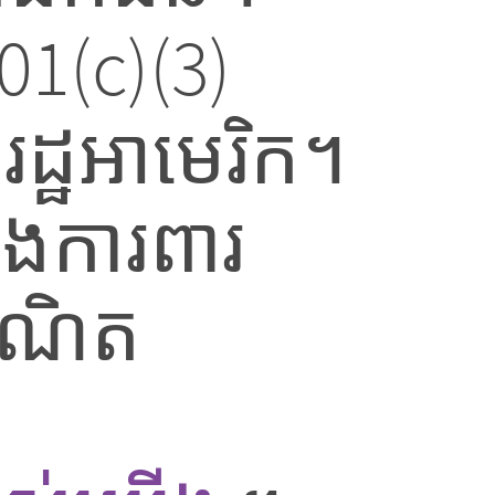
1(c)(3)
្ឋអាមេរិក។
ិងការពារ
ឺណិត