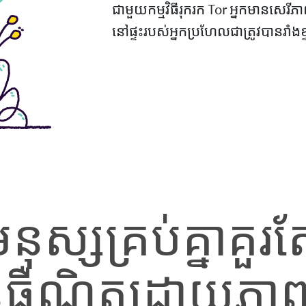
ជាមួយកម្មវិធីរុករក Tor អ្នកមានសេរ
នៅផ្ទះរបស់អ្នកប្រហែលជាត្រូវបានរាំងខ្
ស្សគ្រប់គ្នាគួរត
៉ីនធឺណិតដោយភ