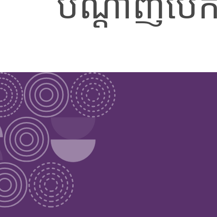
បណ្តាញបើ