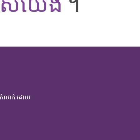
របស់យើង
។
ជាក់លាក់ ដោយ