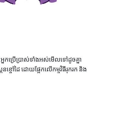
យអ្នកប្រើប្រាស់ទាំងអស់មើលទៅដូចគ្នា
្កែនខ្ចៅដៃ ដោយផ្អែកលើកម្មវិធីរុករក និង