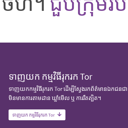
កចំហ។
ជួបក្រុម
ទាញយក កម្មវិធីរុករក Tor
ទាញយកកម្មវិធីរុករក Tor ដើម្បីស្វែងរកព័ត៌មានឯកជន
មិនមានការតាមដាន ឃ្លាំមើល ឬ ការរឹតត្បិត។​
ទាញយក កម្មវិធីរុករក Tor