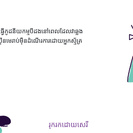
ិងធ្វើកូដនីយកម្មបីដងនៅពេលដែលវាឆ្លង
នមេរាប់ម៉ឺនដំណើរការដោយអ្នកស្ម័គ្រ
រុករកដោយសេរី