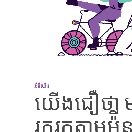
អំពីយើង
យើងជឿថា មនុ
រុករកតាមអ