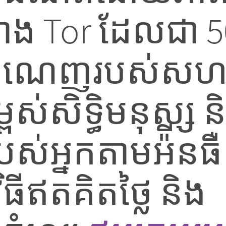
ង Tor ដែលជា 50
់ចំណេញរបស់សហរដ
់សិទ្ធិមនុស្ស ន
ស់អ្នកតាមអ៉ីនធ
ធីឥតគិតថ្លៃ និង