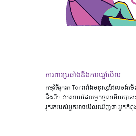
ការពារប្រឆាំងនឹងការឃ្លាំមើល
កម្មវិធីរុករក Tor រារាំងមនុស្សដែលចង់មើល
ដឹងពីេវបសាយដែលអ្នកចូលមើលបានឡើយ។
រុករករបស់អ្នកអាចមើលឃើញថា អ្នកកំពុង