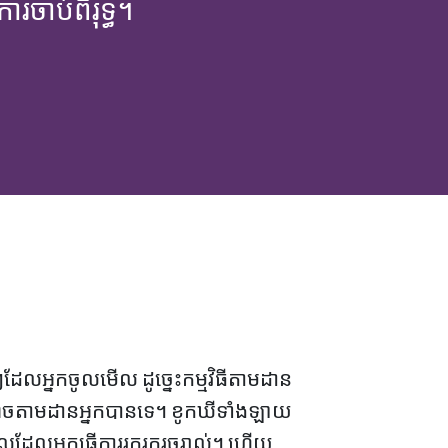
រចាប់ពិរុទ្ធ។
ដែលអ្នកចូលមើល ដូច្នេះកម្មវិធីតាមដាន
ិនអាចតាមដានអ្នកបានទេ។ ខូកឃីទាំងឡាយ
េលដែលអ្នកធ្វើការរុករករួចរាល់។ ហើយ