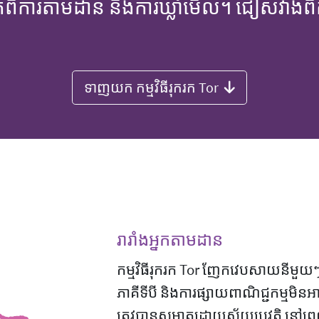
្នកពីការតាមដាន និងការឃ្លាំមើល។ ជៀសវាងពីកា
ទាញយក កម្មវិធីរុករក Tor
រារាំងអ្នកតាមដាន
កម្មវិធីរុករក Tor ញែកវេបសាយនីមួយៗ
ភាគីទីបី និងការផ្សាយពាណិជ្ជកម្មម
ត្រូវបានសម្អាតដោយស្វ័យប្រវត្តិ នៅព