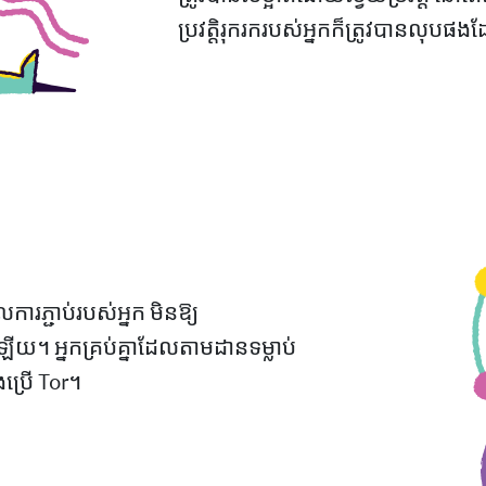
ប្រវត្តិរុករករបស់អ្នកក៏ត្រូវបានលុបផងដ
ការភ្ជាប់របស់អ្នក មិនឱ្យ
 អ្នកគ្រប់គ្នាដែលតាមដានទម្លាប់
ប្រើ Tor។