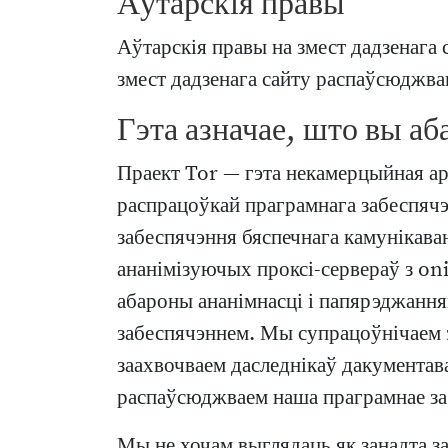
Аўтарскія правы
Аўтарскія правы на змест дадзенага с
змест дадзенага сайту распаўсюджва
Гэта азначае, што вы аб
Праект Tor — гэта некамерцыйная арг
распрацоўкай праграмнага забеспячэн
забеспячэння бяспечнага камунікаван
ананімізуючых проксі-сервераў з on
абароны ананімнасці і папярэджання
забеспячэннем. Мы супрацоўнічаем з
заахвочваем даследнікаў дакументав
распаўсюджваем наша праграмнае заб
Мы не хочам выглядаць як занадта за