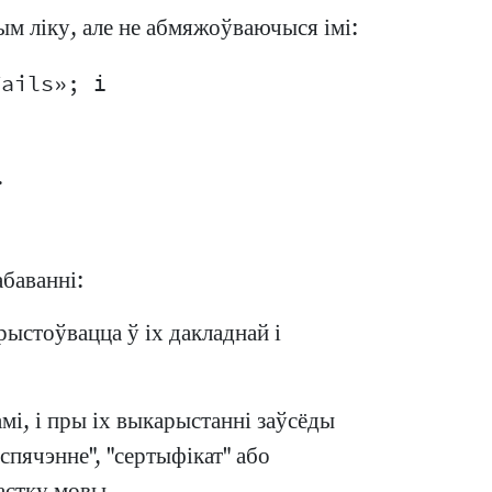
ым ліку, але не абмяжоўваючыся імі:
ails»; і

.
баванні:
ыстоўвацца ў іх дакладнай і
мі, і пры іх выкарыстанні заўсёды
спячэнне", "сертыфікат" або