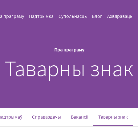
а праграму
Падтрымка
Супольнасць
Блог
Ахвяраваць
Пра праграму
Таварны знак
(curr
 падтрымаў
Справаздачы
Вакансіі
Таварны знак