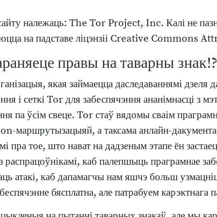
айту належаць: The Tor Project, Inc. Калі не паз
юцца на падставе ліцэнзіі Creative Commons Attr
араняеце правы на таварны знак!
анізацыя, якая займаецца даследаваннямі дзеля д
ня і сеткі Tor для забеспячэння ананімнасці з мэ
ня па ўсім свеце. Tor стаў вядомы сваім праграмны
ion-маршрутызацыяй, а таксама анлайн-дакумента
мі пра тое, што нават на дадзеным этапе ён заст
 распрацоўнікамі, каб палепшыць праграмнае забе
аць атакі, каб дапамагчы нам яшчэ больш узмацні
еспячэнне бясплатна, але патрабуем карэктнага п
цыкленыя на пытанні таварных знакаў, але мы кар