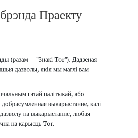
 брэнда Праекту
ды (разам — "Знакі Tor"). Дадзеная
шыя дазволы, якія мы маглі вам
шчальным гэтай палітыкай, або
к добрасумленнае выкарыстанне, калі
у дазволу на выкарыстанне, любая
чна на карысць Tor.