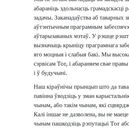
абараніць здольнасць грамадскасці р
задачы. Заканадаўства аб таварных з
аўтэнтычным праграмным забеспячэнне
аўтарызаваных мэтаў. У рэшце рэшта
вызначыць крыніцу праграмнага заб
яго моцныя і слабыя бакі. Мы высок
сэрвісам Tor, і абараняем свае правы
і ў будучыні.
Наш кіраўнічы прынцып што да тавар
павінна ўводзіць у зман карыстальні
чынам, або такім чынам, які сцвярджа
Калі іншае не дазволена, вы не маец
чынам пашкодзіць рэпутацыі Tor або 