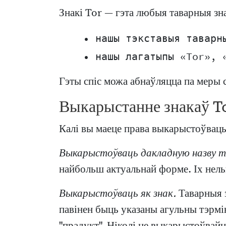
Знакі Tor — гэта любыя таварныя зна
    • нашы тэкставыя таварн
Гэты спіс можа абнаўляцца па меры 
Выкарыстанне знакаў T
Калі вы маеце права выкарыстоўваць
Выкарыстоўваць дакладную назву т
найбольш актуальнай форме. Іх нельг
Выкарыстоўваць як знак.
Таварныя з
павінен быць указаны агульны тэрмін