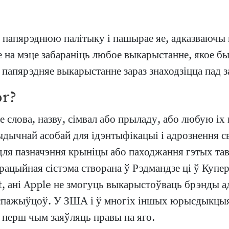
у папярэднюю палітыку і пашырае яе, адказваючы
ае на мэце забараніць любое выкарыстанне, якое 
 папярэдняе выкарыстанне зараз знаходзіцца пад за
or?
 слова, назву, сімвал або прыладу, або любую іх
чнай асобай для ідэнтыфікацыі і адрознення сваі
для пазначэння крыніцы або паходжання гэтых тав
рацыйная сістэма створана ў Рэдмандзе ці ў Купе
t, ані Apple не змогуць выкарыстоўваць брэнды а
 спажыўцоў. У ЗША і ў многіх іншых юрысдыкцыях
 перш чым заяўляць правы на яго.