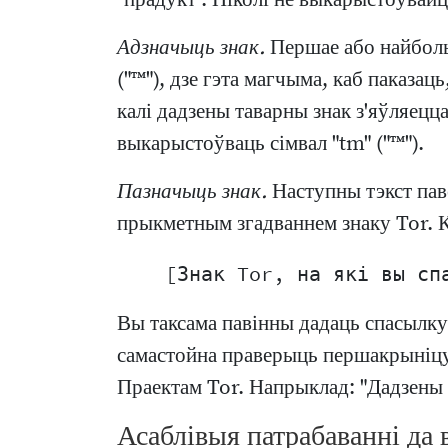
"прадукт". Ніколі не выкарыстоўвайц
Адзначыць знак.
Першае або найболь
("™"), дзе гэта магчыма, каб паказац
калі дадзены таварны знак з'яўляецц
выкарыстоўваць сімвал "tm" ("™").
Пазначыць знак.
Наступны тэкст пав
прыкметным згадваннем знаку Tor. Ка
Вы таксама павінны дадаць спасылку
самастойна праверыць першакрыніцу T
Праектам Tor. Напрыклад: "Дадзены п
Асаблівыя патрабаванні да