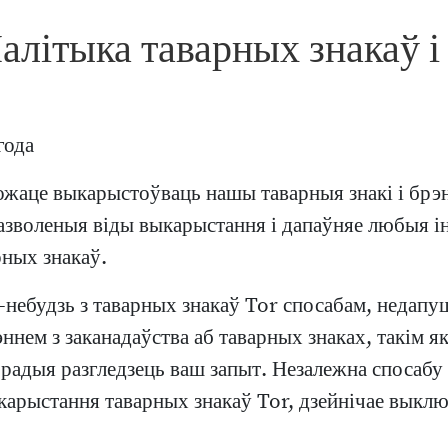
алітыка таварных знакаў і
года
можаце выкарыстоўваць нашы таварныя знакі і брэн
азволеныя віды выкарыстання і дапаўняе любыя ін
ных знакаў.
-небудзь з таварных знакаў Tor спосабам, недапу
ем з заканадаўства аб таварных знаках, такім я
м радыя разгледзець ваш запыт. Незалежна спосаб
ыкарыстання таварных знакаў Tor, дзейнічае выклю