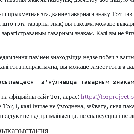
е таварны знак як назоўнік, дзеяслоў або іншую ч
ш прыкметнае згадванне таварнага знаку Tor пав
ь, што гэта таварны знак; вы таксама можаце выкары
а зарэгістраваным таварным знакам. Калі вы не ў
едамлення павінен знаходзіцца недзе побач з ва
лі гэта непрактычна, вы можаце замест гэтага дад
 на афіцыйны сайт Tor, адрас:
https://torproject.
or, і, калі іншае не ўзгоднена, заўвагу, якая пак
радукт не падтрымліваецца, не спансуецца і не зв
 выкарыстання