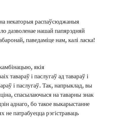
 на некаторыя распаўсюджаныя
было дазволенае нашай папярэдняй
баронай, паведаміце нам, калі ласка!
 камбінацыю, якія
х тавараў і паслугаў ад тавараў і
араў і паслугаў. Так, напрыклад, вы
рціна, спасылаючыся на таварны знак
дзін аднаго, бо такое выкарыстанне
 не патрабуецца рэгістраваць