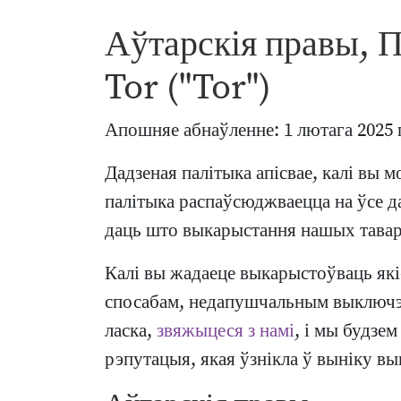
Аўтарскія правы, П
Tor ("Tor")
Апошняе абнаўленне: 1 лютага 2025 
Дадзеная палітыка апісвае, калі вы 
палітыка распаўсюджваецца на ўсе д
даць што выкарыстання нашых тавар
Калі вы жадаеце выкарыстоўваць які
спосабам, недапушчальным выключэнн
ласка,
звяжыцеся з намі
, і мы будзе
рэпутацыя, якая ўзнікла ў выніку в