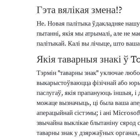
Гэта вялікая змена!?
Не. Новая палітыка ўдакладняе наш
пытанні, якія мы атрымалі, але не м
палітыкай. Калі вы лічыце, што ваша
Якія таварныя знакі ў T
Тэрмін "таварны знак" уключае любое
выкарыстоўваюцца фізічнай або юрыды
паслугаў, якія прапануюць іншыя, і 
можаце вызначыць, ці была ваша апе
аперацыйнай сістэмы; і ані Microsof
звычайна выклікае блытаніну сярод
таварны знак у дзяржаўных органах,