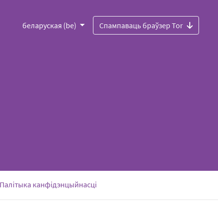
беларуская (be)
Спампаваць браўзер Tor
ent)
Палітыка канфідэнцыйнасці