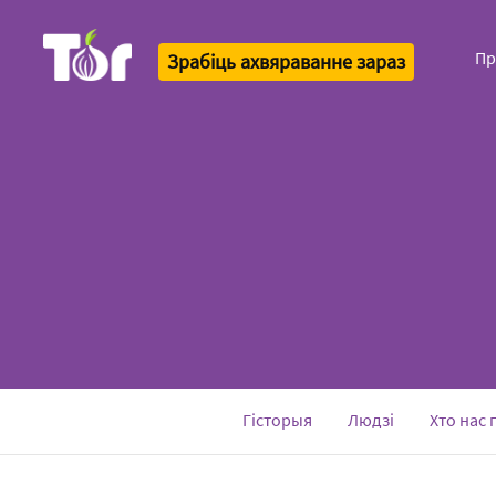
Пр
Зрабіць ахвяраванне зараз
Tor Logo
Гісторыя
Людзі
Хто нас