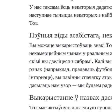
У нас таксама ёсць некаторыя дадат
наступнае тычыцца некаторых з най
Tor.
Пэўныя віды асабістага, н
Вы можаце выкарыстоўваць знакі Tor
некамерцыйным чынам у рэальным жы
якімі вы дзеліцеся з сябрамі. Калі 
рэчах (напрыклад, прадаваць футболк
інтэрнэце), вы павінны спачатку атр
дасылаць нам узор — мы будзем рады
Выкарыстанне ў назвах дас
Tor мае актыўную даследчую супольн