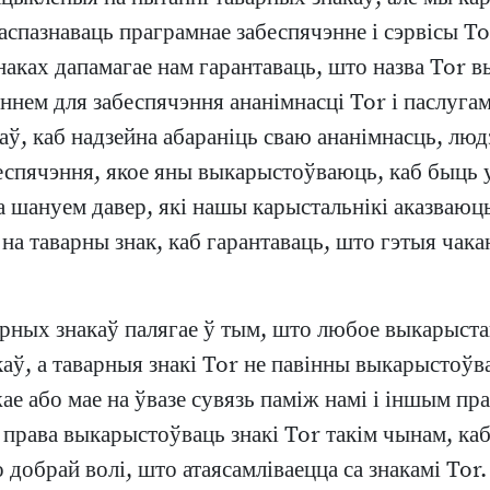
аспазнаваць праграмнае забеспячэнне і сэрвісы T
наках дапамагае нам гарантаваць, што назва Tor в
м для забеспячэння ананімнасці Tor і паслугамі,
ў, каб надзейна абараніць сваю ананімнасць, люд
еспячэння, якое яны выкарыстоўваюць, каб быць 
а шануем давер, які нашы карыстальнікі аказваюц
 на таварны знак, каб гарантаваць, што гэтыя чак
ных знакаў палягае ў тым, што любое выкарыстан
каў, а таварныя знакі Tor не павінны выкарыстоў
е або мае на ўвазе сувязь паміж намі і іншым прае
е права выкарыстоўваць знакі Tor такім чынам, к
добрай волі, што атаясамліваецца са знакамі Tor.