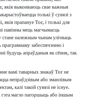
or, якія выконваюць свае важныя
ыкарыстоўваецца толькі ў сувязі з
 якія прапануе Tor, і толькі для
зі павінны мець магчымасць
у стане належным чынам улічваць
ь праграмнаму забеспячэнню і
анні будуць апраўданыя як сёння, так
не вамі таварных знакаў Tor не
вацца непраўдзівым або зманлівым
ктам, калі такой сувязі не існуе.
аб гэта магло пагоршыць або іншым