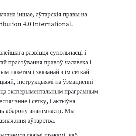
начана іншае, аўтарскія правы на
ibution 4.0 International.
?
алейшага развіцця супольнасці і
тай прасоўвання правоў чалавека і
м пакетам і звязанай з ім сеткай
цыяй, інструкцыямі па ўзмацненні
аецца эксперыментальным праграмным
спячэнне і сетку, і актыўна
ць абарону ананімнасці. Мы
азначэння аўтарства.
ыстаемся сваімі правамі, каб