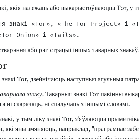
кі, якія належаць або выкарыстоўваюцца Tor, у т
ыя знакі «Tor», «The Tor Project» і «T
стварэння або рэгістрацыі іншых таварных знакаў
or
 знакі Tor, дзейнічаюць наступныя агульныя патра
аварнага знаку.
Таварныя знакі Tor павінны выкар
а ні скарачаць, ні спалучаць з іншымі словамі.
накі, у тым ліку знакі Tor, з'яўляюцца прыметніка
, які яны змяняюць, напрыклад, "праграмнае забе