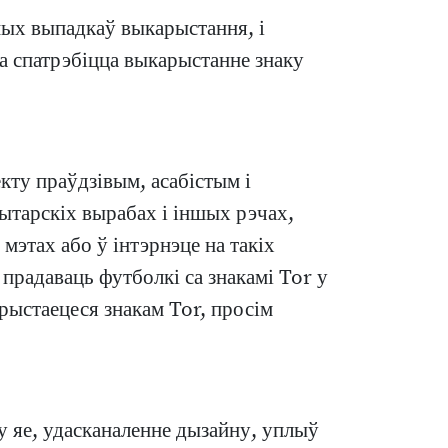
ных выпадкаў выкарыстання, і
а спатрэбіцца выкарыстанне знаку
кту праўдзівым, асабістым і
тарскіх вырабах і іншых рэчах,
мэтах або ў інтэрнэце на такіх
 прадаваць футболкі са знакамі Tor у
арыстаецеся знакам Tor, просім
у яе, удасканаленне дызайну, уплыў