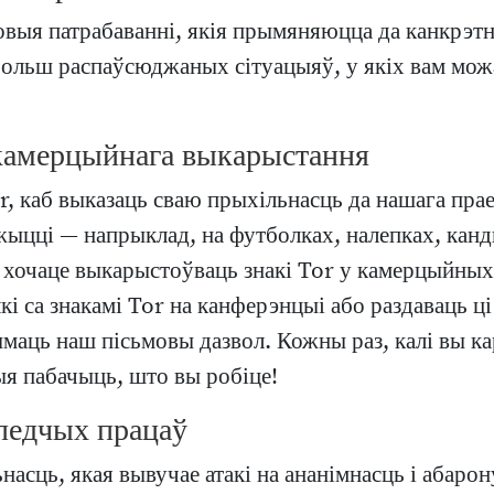
ковыя патрабаванні, якія прымяняюцца да канкрэт
больш распаўсюджаных сітуацыяў, у якіх вам мож
екамерцыйнага выкарыстання
, каб выказаць сваю прыхільнасць да нашага прае
цці — напрыклад, на футболках, налепках, канды
вы хочаце выкарыстоўваць знакі Tor у камерцыйных 
і са знакамі Tor на канферэнцыі або раздаваць ці
ымаць наш пісьмовы дазвол. Кожны раз, калі вы к
я пабачыць, што вы робіце!
ледчых працаў
асць, якая вывучае атакі на ананімнасць і абарон