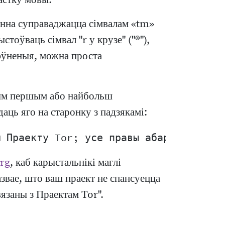
астку мовы.
інна суправаджацца сімвалам «tm»
стоўваць сімвал "r у крузе" ("®"),
пэўненыя, можна проста
шым першым або найбольш
аць яго на старонку з падзякамі:
org
, каб карыстальнікі маглі
азвае, што ваш праект не спансуецца
язаны з Праектам Tor".