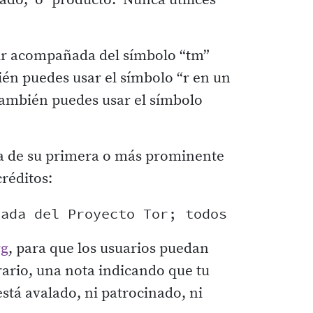
do," o "producto." Nunca utilices
ir acompañada del símbolo “tm”
ién puedes usar el símbolo “r en un
, también puedes usar el símbolo
rca de su primera o más prominente
réditos:
rg
, para que los usuarios puedan
rario, una nota indicando que tu
stá avalado, ni patrocinado, ni