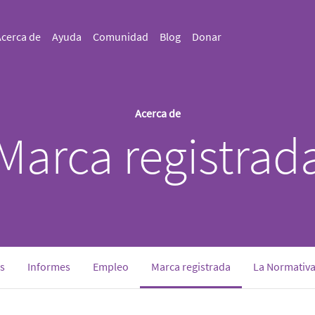
cerca de
Ayuda
Comunidad
Blog
Donar
Acerca de
Marca registrad
(current)
s
Informes
Empleo
Marca registrada
La Normativa